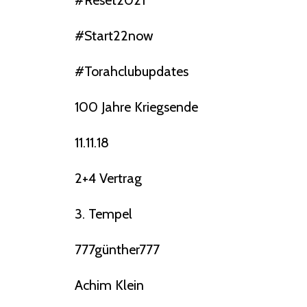
#reset2021
#start22now
#torahclubupdates
100 Jahre Kriegsende
11.11.18
2+4 Vertrag
3. Tempel
777günther777
Achim Klein