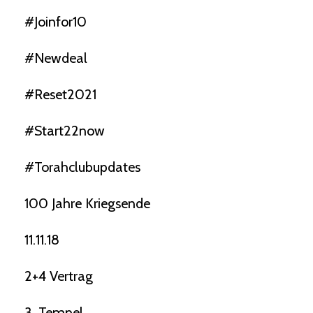
#joinfor10
#newdeal
#reset2021
#start22now
#torahclubupdates
100 Jahre Kriegsende
11.11.18
2+4 Vertrag
3. Tempel