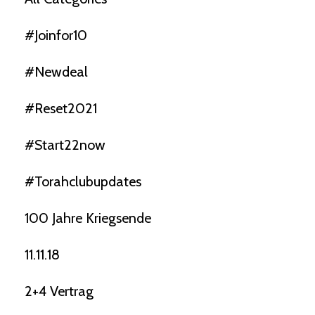
#joinfor10
#newdeal
#reset2021
#start22now
#torahclubupdates
100 Jahre Kriegsende
11.11.18
2+4 Vertrag