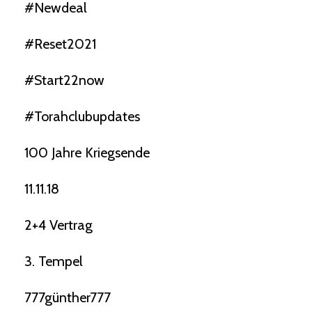
#newdeal
#reset2021
#start22now
#torahclubupdates
100 Jahre Kriegsende
11.11.18
2+4 Vertrag
3. Tempel
777günther777