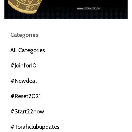
Categories
All Categories
#joinfor10
#newdeal
#reset2021
#start22now
#torahclubupdates