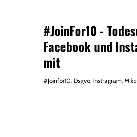
#JoinFor10 - Todes
Facebook und Inst
mit
#joinfor10
Dsgvo
Instragram
Mik