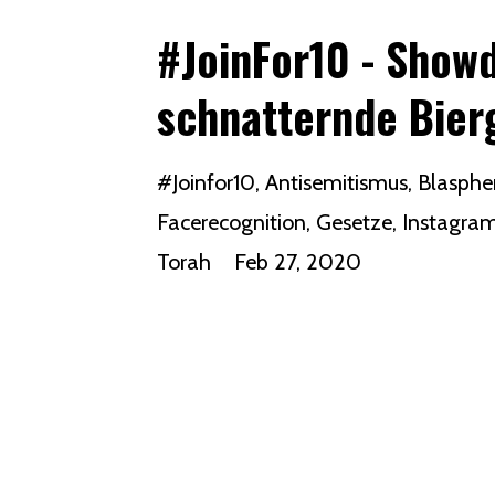
#JoinFor10 - Show
schnatternde Bier
#joinfor10
Antisemitismus
Blasphe
Facerecognition
Gesetze
Instagra
Torah
Feb 27, 2020