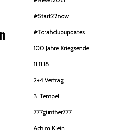
#reset2021
#start22now
en
#torahclubupdates
100 Jahre Kriegsende
11.11.18
2+4 Vertrag
3. Tempel
777günther777
Achim Klein