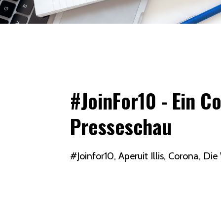
#JoinFor10 - Ein C
Presseschau
#joinfor10
Aperuit Illis
Corona
Die