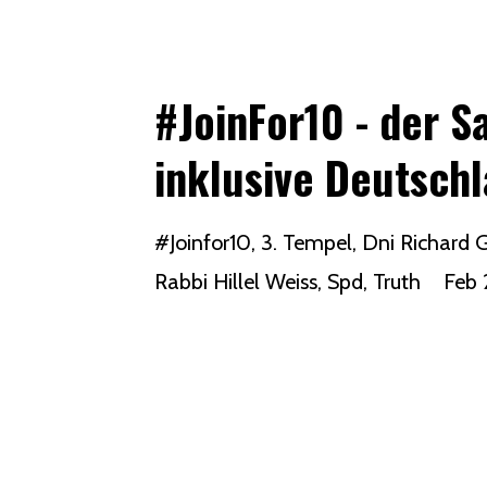
#JoinFor10 - der S
inklusive Deutsch
#joinfor10
3. Tempel
Dni Richard G
Rabbi Hillel Weiss
Spd
Truth
Feb 