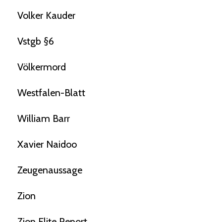
Volker Kauder
Vstgb §6
Völkermord
Westfalen-Blatt
William Barr
Xavier Naidoo
Zeugenaussage
Zion
Zion Elite Report