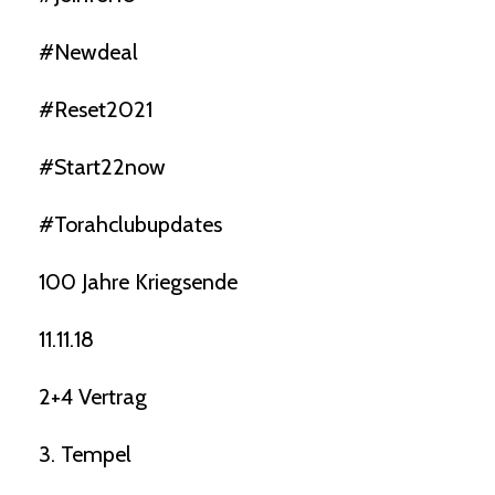
#newdeal
#reset2021
#start22now
#torahclubupdates
100 Jahre Kriegsende
11.11.18
2+4 Vertrag
3. Tempel