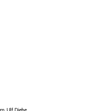
om, Ulf Diebe
...