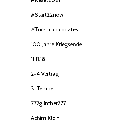
#reset2021
#start22now
#torahclubupdates
100 Jahre Kriegsende
11.11.18
2+4 Vertrag
3. Tempel
777günther777
Achim Klein