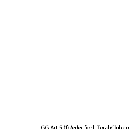
GG Art 5 (1)
Jeder
(incl. TorahClub.c