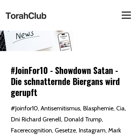
#JoinFor10 - Showdown Satan -
Die schnatternde Biergans wird
gerupft
#joinfor10
Antisemitismus
Blasphemie
Cia
Dni Richard Grenell
Donald Trump
Facerecognition
Gesetze
Instagram
Mark