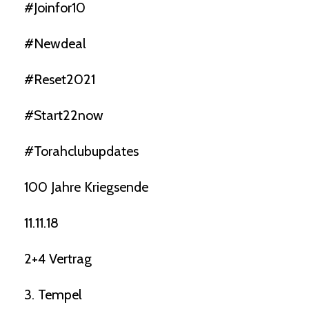
#joinfor10
#newdeal
#reset2021
#start22now
#torahclubupdates
100 Jahre Kriegsende
11.11.18
2+4 Vertrag
3. Tempel