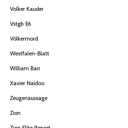
Volker Kauder
Vstgb §6
Völkermord
Westfalen-Blatt
William Barr
Xavier Naidoo
Zeugenaussage
Zion
Zion Elite Report