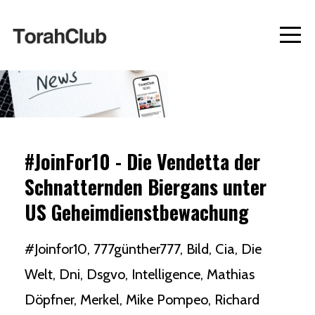
#JoinFor10 - Die Vendetta der
Schnatternden Biergans unter
US Geheimdienstbewachung
#joinfor10
777günther777
Bild
Cia
Die
Welt
Dni
Dsgvo
Intelligence
Mathias
Döpfner
Merkel
Mike Pompeo
Richard