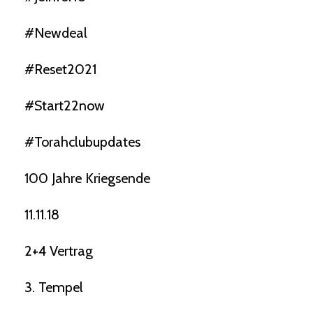
#newdeal
#reset2021
#start22now
#torahclubupdates
100 Jahre Kriegsende
11.11.18
2+4 Vertrag
3. Tempel