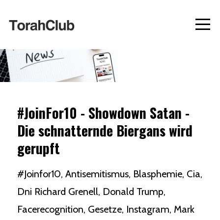
#JoinFor10 - Showdown Satan -
Die schnatternde Biergans wird
gerupft
#joinfor10
Antisemitismus
Blasphemie
Cia
Dni Richard Grenell
Donald Trump
Facerecognition
Gesetze
Instagram
Mark