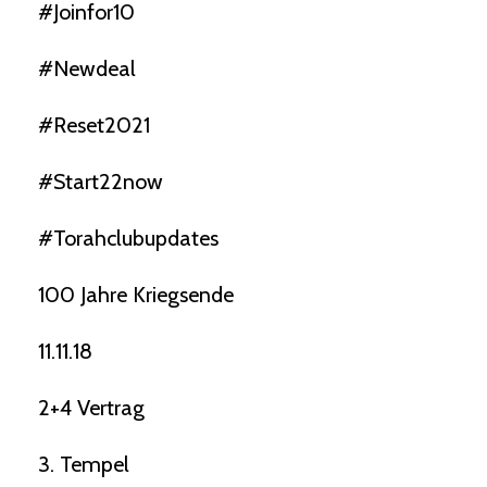
#joinfor10
#newdeal
#reset2021
#start22now
#torahclubupdates
100 Jahre Kriegsende
11.11.18
2+4 Vertrag
3. Tempel