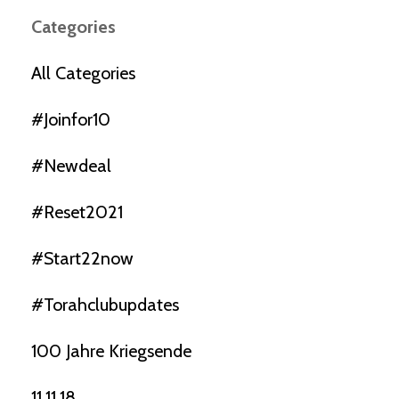
Categories
All Categories
#joinfor10
#newdeal
#reset2021
#start22now
#torahclubupdates
100 Jahre Kriegsende
11.11.18