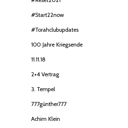
#reset2021
#start22now
#torahclubupdates
100 Jahre Kriegsende
11.11.18
2+4 Vertrag
3. Tempel
777günther777
Achim Klein