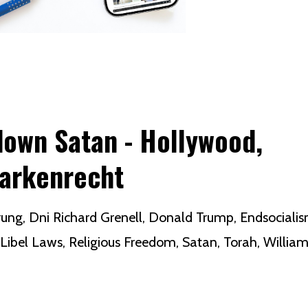
down Satan - Hollywood,
arkenrecht
rung
Dni Richard Grenell
Donald Trump
Endsociali
Libel Laws
Religious Freedom
Satan
Torah
Willia