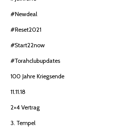
#newdeal
#reset2021
#start22now
#torahclubupdates
100 Jahre Kriegsende
11.11.18
2+4 Vertrag
3. Tempel