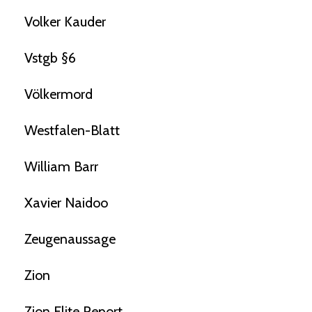
Volker Kauder
Vstgb §6
Völkermord
Westfalen-Blatt
William Barr
Xavier Naidoo
Zeugenaussage
Zion
Zion Elite Report