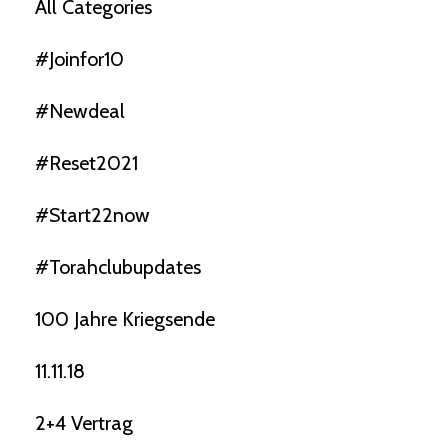
All Categories
#joinfor10
#newdeal
#reset2021
#start22now
#torahclubupdates
100 Jahre Kriegsende
11.11.18
2+4 Vertrag