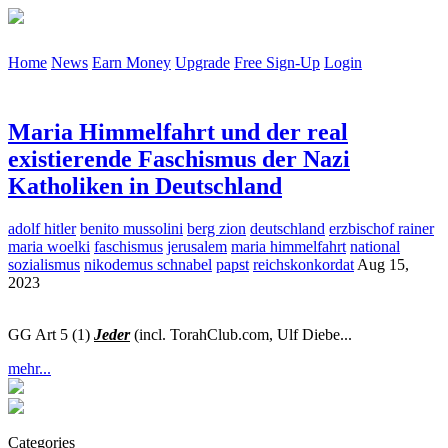
Home
News
Earn Money
Upgrade
Free Sign-Up
Login
Maria Himmelfahrt und der real
existierende Faschismus der Nazi
Katholiken in Deutschland
adolf hitler
benito mussolini
berg zion
deutschland
erzbischof rainer
maria woelki
faschismus
jerusalem
maria himmelfahrt
national
sozialismus
nikodemus schnabel
papst
reichskonkordat
Aug 15,
2023
GG Art 5 (1)
Jeder
(incl. TorahClub.com, Ulf Diebe
...
mehr...
Categories