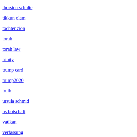
thorsten schulte
tikkun olam
tochter zion
torah
torah law
trinity
trump card
trump2020
truth
ursula schmid
us botschaft
vatikan
verfassung