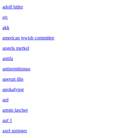
adolf hitler
ajc
akk
american jewish committee
angela merkel
antifa
antisemitismus
aperuit illis
apokalypse
ard
armin laschet
auf 1
axel springer