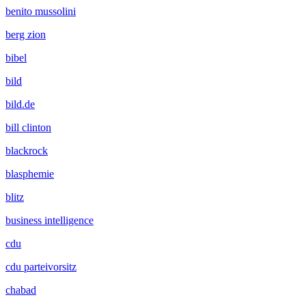
benito mussolini
berg zion
bibel
bild
bild.de
bill clinton
blackrock
blasphemie
blitz
business intelligence
cdu
cdu parteivorsitz
chabad