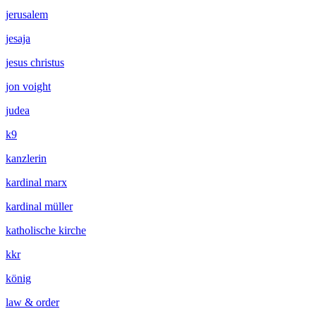
jerusalem
jesaja
jesus christus
jon voight
judea
k9
kanzlerin
kardinal marx
kardinal müller
katholische kirche
kkr
könig
law & order