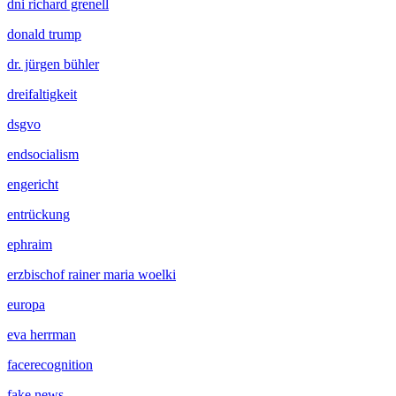
dni richard grenell
donald trump
dr. jürgen bühler
dreifaltigkeit
dsgvo
endsocialism
engericht
entrückung
ephraim
erzbischof rainer maria woelki
europa
eva herrman
facerecognition
fake news