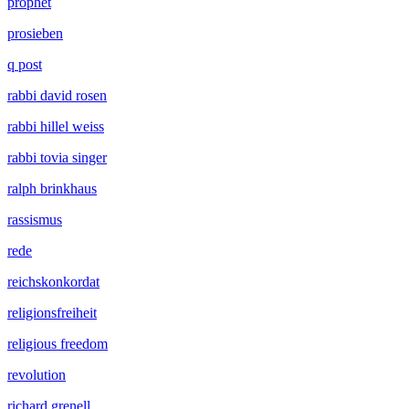
prophet
prosieben
q post
rabbi david rosen
rabbi hillel weiss
rabbi tovia singer
ralph brinkhaus
rassismus
rede
reichskonkordat
religionsfreiheit
religious freedom
revolution
richard grenell