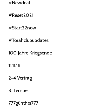
#newdeal
#reset2021
#start22now
#torahclubupdates
100 Jahre Kriegsende
11.11.18
2+4 Vertrag
3. Tempel
777günther777