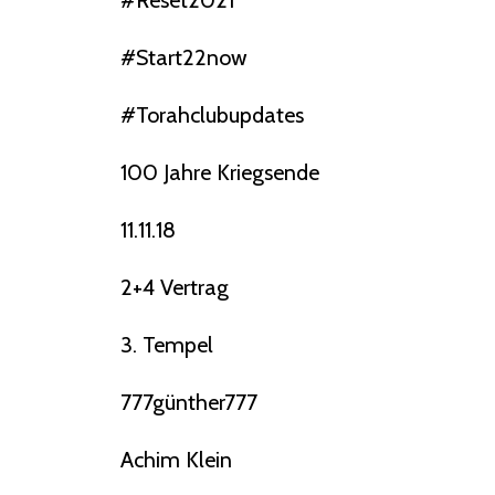
#reset2021
#start22now
#torahclubupdates
100 Jahre Kriegsende
11.11.18
2+4 Vertrag
3. Tempel
777günther777
Achim Klein