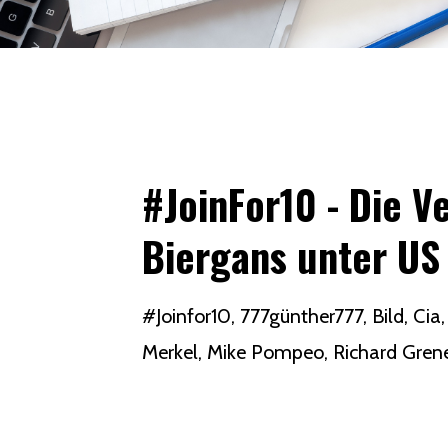
#JoinFor10 - Die 
Biergans unter U
#joinfor10
777günther777
Bild
Cia
Merkel
Mike Pompeo
Richard Grene