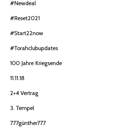
#newdeal
#reset2021
#start22now
#torahclubupdates
100 Jahre Kriegsende
11.11.18
2+4 Vertrag
3. Tempel
777günther777