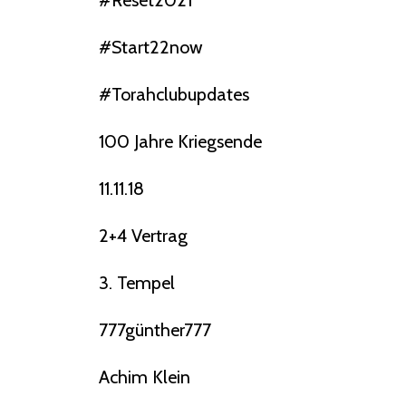
#reset2021
#start22now
#torahclubupdates
100 Jahre Kriegsende
11.11.18
2+4 Vertrag
3. Tempel
777günther777
Achim Klein