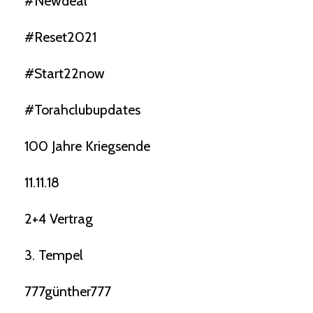
#newdeal
#reset2021
#start22now
#torahclubupdates
100 Jahre Kriegsende
11.11.18
2+4 Vertrag
3. Tempel
777günther777